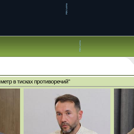
метр в тисках противоречий"