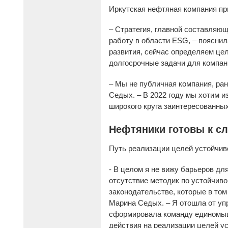
Иркутская нефтяная компания при
– Стратегия, главной составляю
работу в области ESG, – поясни
развития, сейчас определяем цел
долгосрочные задачи для компан
– Мы не публичная компания, ра
Седых. – В 2022 году мы хотим и
широкого круга заинтересованных
Нефтяники готовы к с
Путь реализации целей устойчив
- В целом я не вижу барьеров дл
отсутствие методик по устойчивом
законодательстве, которые в том
Марина Седых. – Я отошла от уп
сформировала команду единомыш
действия на реализации целей ус