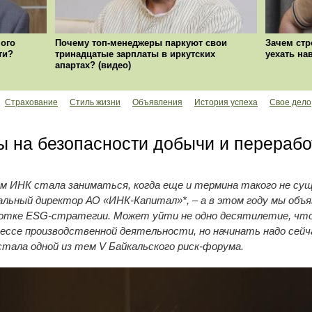
ого
Почему топ-менеджеры паркуют свои
Зачем стр
ти?
тринадцатые зарплаты в иркутских
уехать на
апартах? (видео)
Страхование
Стиль жизни
Объявления
История успеха
Свое дело
 на безопасности добычи и перерабо
 ИНК стала заниматься, когда еще и термина такого не суще
льный директор АО «ИНК-Капитал»*, – а в этом году мы объя
ботке ESG-стратегии. Может уйти не одно десятилетие, что
оцессе производственной деятельности, но начинать надо сей
тала одной из тем V Байкальского риск-форума.