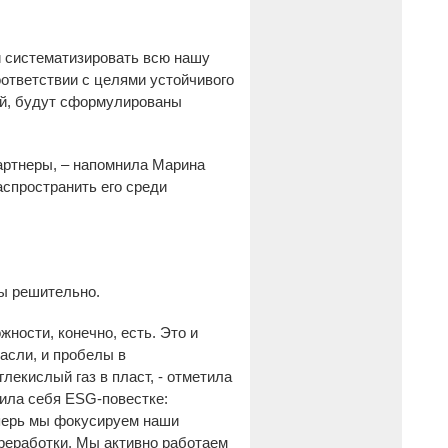
и систематизировать всю нашу
ответствии с целями устойчивого
лей, будут сформулированы
артнеры, – напомнила Марина
аспространить его среди
ны решительно.
ности, конечно, есть. Это и
расли, и пробелы в
екислый газ в пласт, - отметила
ила себя ESG-повестке:
перь мы фокусируем наши
ереработки. Мы активно работаем