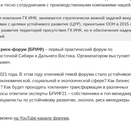
и и тесно сотрудничаем с производственными компаниями нашей
ая компания ГК ИНК, занимается стратегически важной задачей вне
вии с целями устойчивого развития (ЦУР), принятыми ООН в 2015 г
развития территорий присутствия ГК ИНК, но и обеспечения надеж
ий.
 риск-форум (БРИФ)
– первый практический форум по
осточной Сибири и Дальнего Востока. Организатором выступает
ния».
021 года. В этом году ключевой темой форума стало устойчивое
 экономической, социальной и экологической сфере? Как бизнес
х? Как будет проходить «зеленая» трансформация в различных
росы ответили эксперты БРИФ’21 – собственники и топ-менедже
пециалисты по устойчивому развитию, экологи, риск-менеджеры 
 можно
на YouTube-канале форума
.