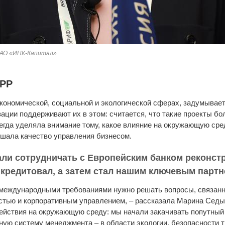
 АО «ИНК-Капитал»
БРР
экономической, социальной и экологической сферах, задумывае
ации поддерживают их в этом: считается, что такие проекты б
егда уделяла внимание тому, какое влияние на окружающую сре
ышала качество управления бизнесом.
али сотрудничать с Европейским банком реконстр
 кредитовал, а затем стал нашим ключевым партн
с международными требованиями нужно решать вопросы, связа
стью и корпоративным управлением, – рассказала Марина Седых
ействия на окружающую среду: мы начали закачивать попутный н
ную систему менеджмента – в области экологии, безопасности 