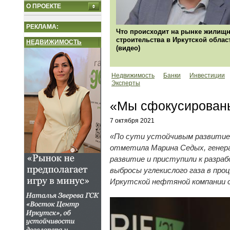
О ПРОЕКТЕ
РЕКЛАМА:
Что происходит на рынке жилищн
строительства в Иркутской облас
НЕДВИЖИМОСТЬ
(видео)
Недвижимость
Банки
Инвестиции
Эксперты
«Мы сфокусированы
7 октября 2021
«По сути устойчивым развитием
отметила Марина Седых, генера
развитие и приступили к разра
выбросы углекислого газа в пр
Иркутской нефтяной компании с