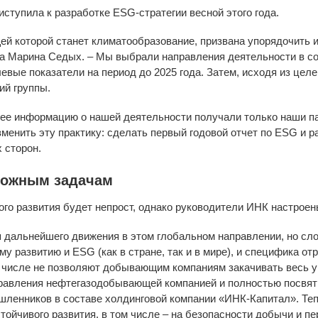
ступила к разработке ESG-стратегии весной этого года.
щей которой станет климатообразование, призвана упорядочить 
ла Марина Седых. – Мы выбрали направления деятельности в со
евые показатели на период до 2025 года. Затем, исходя из це
ий группы.
нее информацию о нашей деятельности получали только наши п
зменить эту практику: сделать первый годовой отчет по ESG и р
 сторон.
ложным задачам
ого развития будет непрост, однако руководители ИНК настрое
я дальнейшего движения в этом глобальном направлении, но слож
у развитию и ESG (как в стране, так и в мире), и специфика от
 числе не позволяют добывающим компаниям закачивать весь угл
равления нефтегазодобывающей компанией и полностью посвят
ленников в составе холдинговой компании «ИНК-Капитал». Те
тойчивого развития, в том числе – на безопасности добычи и п