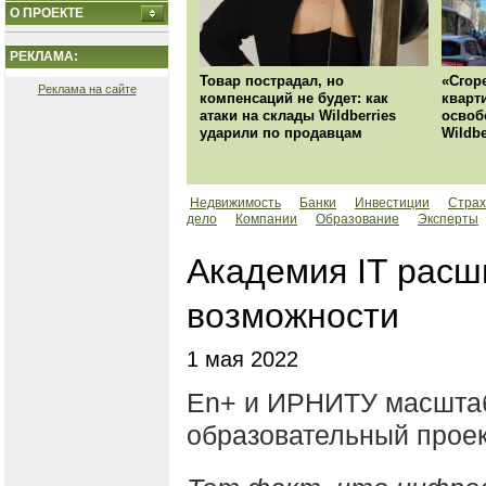
О ПРОЕКТЕ
РЕКЛАМА:
Товар пострадал, но
«Сгор
Реклама на сайте
компенсаций не будет: как
кварт
атаки на склады Wildberries
освоб
ударили по продавцам
Wildbe
Недвижимость
Банки
Инвестиции
Страх
дело
Компании
Образование
Эксперты
Академия IT расш
возможности
1 мая 2022
En+ и ИРНИТУ масшта
образовательный проек