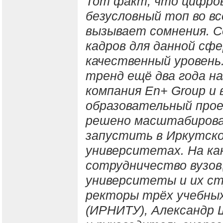
Тот факт, что цифро
безусловный топ во вс
вызывает сомнения. 
кадров для данной сф
качественный уровень
тренд ещё два года н
компания
En+ Group и
образовательный про
решено масштабироват
запустить в Иркутск
университетах. На ка
сотрудничество вузов
университеты и их ст
ректоры трёх учебных
(ИРНИТУ), Александр 