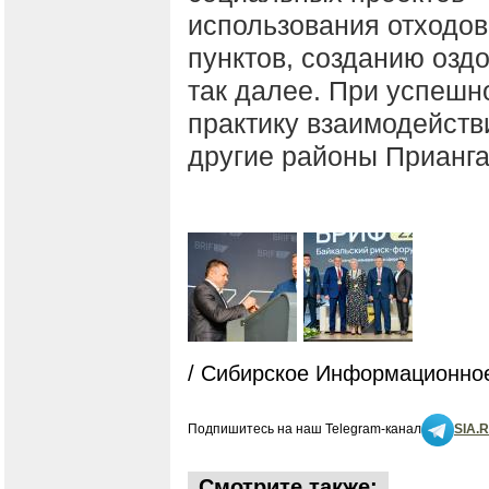
использования отходо
пунктов, созданию озд
так далее. При успешн
практику взаимодейств
другие районы Прианга
/ Сибирское Информационное
Подпишитесь на наш Telegram-канал
SIA.
Смотрите также: