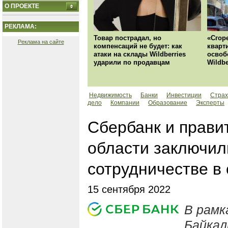
О ПРОЕКТЕ
РЕКЛАМА:
Товар пострадал, но
«Сгор
Реклама на сайте
компенсаций не будет: как
кварт
атаки на склады Wildberries
освоб
ударили по продавцам
Wildbe
Недвижимость
Банки
Инвестиции
Страх
дело
Компании
Образование
Эксперты
Сбербанк и прави
области заключил
сотрудничестве в
15 сентября 2022
В рамк
Байкал