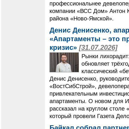
профессиональнее девелопер
компании «ВСС Дом» Антон К
района «Ново-Ямской».
Денис Денисенко, апа
«Апартаменты – это п
кризис»
[31.07.2026]
Рынки лихорадит
обновляет трёхг
классический «бе
Денис Денисенко, руководит
«ВостСибСтрой», девелопера
привлекательным инвестици
апартаменты. О новом для И
рассказал на круглом столе 
который провели Газета Дело
Байкал собрал партне