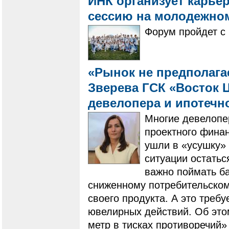
ИНК организует карье
сессию на молодежно
Форум пройдет с 
«Рынок не предполагае
Зверева ГСК «Восток Ц
девелопера и ипотечн
Многие девелопе
проектного фина
ушли в «усушку» 
ситуации остатьс
важно поймать ба
сниженному потребительскому
своего продукта. А это треб
ювелирных действий. Об это
метр в тисках противоречий»