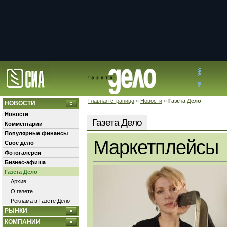
Главная страница
»
Новости
»
Газета Дело
НОВОСТИ
Новости
Газета Дело
Комментарии
Популярные финансы
Маркетплейсы
Свое дело
Фотогалереи
Бизнес-афиша
Газета Дело
Архив
О газете
Реклама в Газете Дело
РЫНКИ
КОМПАНИИ