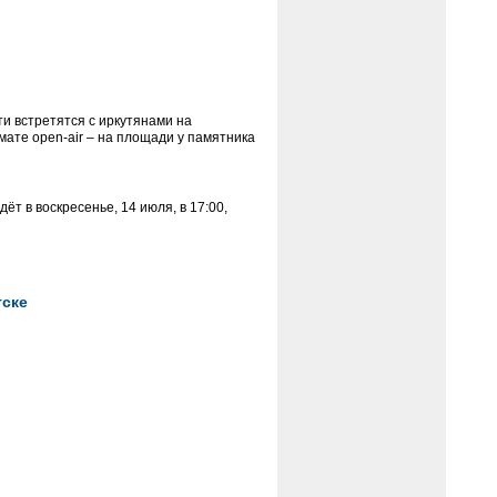
ти встретятся с иркутянами на
ате open-air – на площади у памятника
ёт в воскресенье, 14 июля, в 17:00,
тске