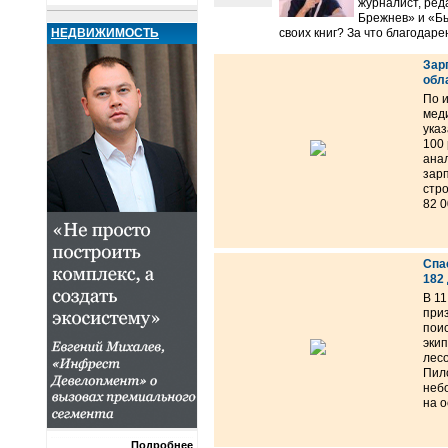
журналист, ред
Брежнев» и «Б
НЕДВИЖИМОСТЬ
своих книг? За что благодар
Зар
обл
По 
мед
указ
100 
ана
зар
стр
82 0
Спа
182
В 11
при
поис
эки
лес
Пило
неб
на о
Подробнее