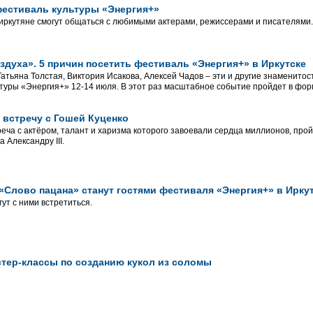
фестиваль культуры «Энергия+»
иркутяне смогут общаться с любимыми актерами, режиссерами и писателями.
оздуха». 5 причин посетить фестиваль «Энергия+» в Иркутске
Татьяна Толстая, Виктория Исакова, Алексей Чадов – эти и другие знаменитос
туры «Энергия+» 12-14 июля. В этот раз масштабное событие пройдет в форм
 встречу с Гошей Куценко
еча с актёром, талант и харизма которого завоевали сердца миллионов, пройд
 Александру III.
 «Слово пацана» станут гостями фестиваля «Энергия+» в Ирку
т с ними встретиться.
стер-классы по созданию кукол из соломы