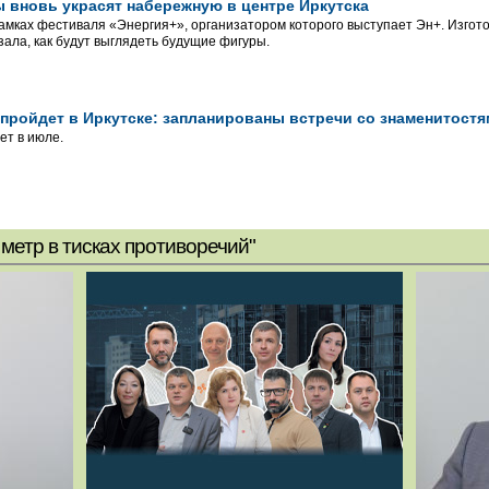
 вновь украсят набережную в центре Иркутска
рамках фестиваля «Энергия+», организатором которого выступает Эн+. Изгото
зала, как будут выглядеть будущие фигуры.
пройдет в Иркутске: запланированы встречи со знаменитост
ет в июле.
метр в тисках противоречий"