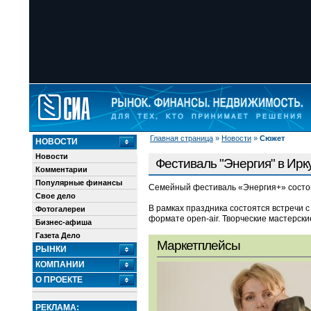
Главная страница
»
Новости
»
Сюжет
НОВОСТИ
Новости
Фестиваль "Энергия" в Ирк
Комментарии
Популярные финансы
Семейный фестиваль «Энергия+» состоит
Свое дело
В рамках праздника состоятся встречи с
Фотогалереи
формате open-air. Творческие мастерски
Бизнес-афиша
Газета Дело
Маркетплейсы
РЫНКИ
КОМПАНИИ
О ПРОЕКТЕ
РЕКЛАМА: