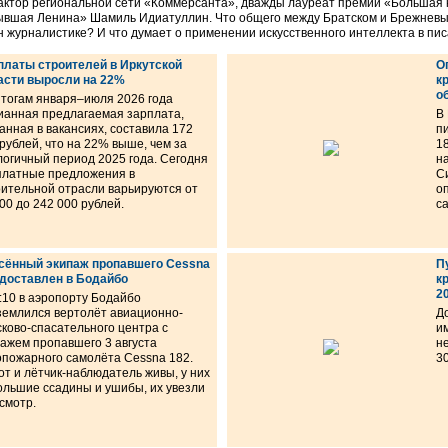
актор региональной сети «Коммерсанта», дважды лауреат премии «Большая к
ывшая Ленина» Шамиль Идиатуллин. Что общего между Братском и Брежнев
ен журналистике? И что думает о применении искусственного интеллекта в пи
платы строителей в Иркутской
О
асти выросли на 22%
к
о
итогам января–июля 2026 года
ианная предлагаемая зарплата,
В
анная в вакансиях, составила 172
п
рублей, что на 22% выше, чем за
1
логичный период 2025 года. Сегодня
н
платные предложения в
С
оительной отрасли варьируются от
о
00 до 242 000 рублей.
с
сённый экипаж пропавшего Cessna
П
 доставлен в Бодайбо
к
2
:10 в аэропорту Бодайбо
землился вертолёт авиационно-
Д
ково-спасательного центра с
и
пажем пропавшего 3 августа
н
опожарного самолёта Cessna 182.
30
т и лётчик-наблюдатель живы, у них
ольшие ссадины и ушибы, их увезли
смотр.