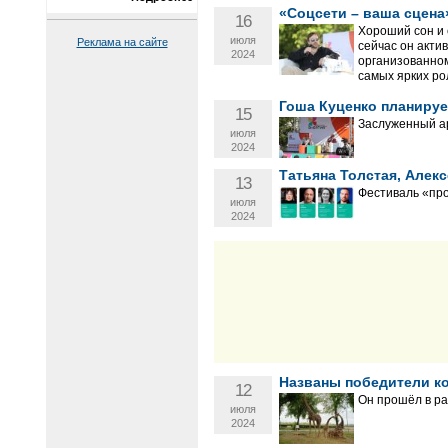
«Соцсети – ваша сцена
16
Хороший сон и 
июля
Реклама на сайте
сейчас он акти
2024
организованном
самых ярких ро
Гоша Куценко планируе
15
Заслуженный ар
июля
2024
Татьяна Толстая, Алек
13
Фестиваль «про
июля
2024
Названы победители ко
12
Он прошёл в р
июля
2024