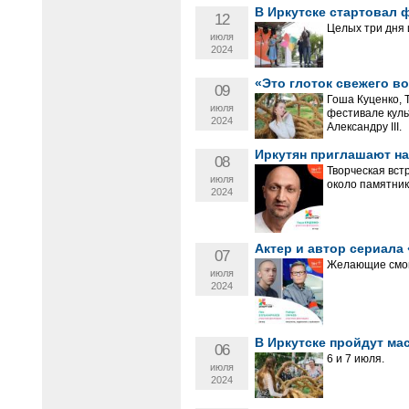
В Иркутске стартовал 
12
Целых три дня 
июля
2024
«Это глоток свежего в
09
Гоша Куценко, 
июля
фестивале куль
2024
Александру III.
Иркутян приглашают на
08
Творческая встр
июля
около памятника
2024
Актер и автор сериала
07
Желающие смогу
июля
2024
В Иркутске пройдут ма
06
6 и 7 июля.
июля
2024