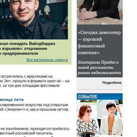
ачал покидать Вайлдберриз
о взрывов»: откровение
о предпринимателя
Все материалы сюжета
и встретились с иркутянами на
е Эн+, прошло в формате open-air – на
Подробнее
х: за три дня площадки фестиваля
СОБЫТИЕ
конца лета
современного искусства под открытым
ий «Энергии+» и, как и прошлым летом,
я не разоблачили, приходится прибегать
вестный российский писатель,