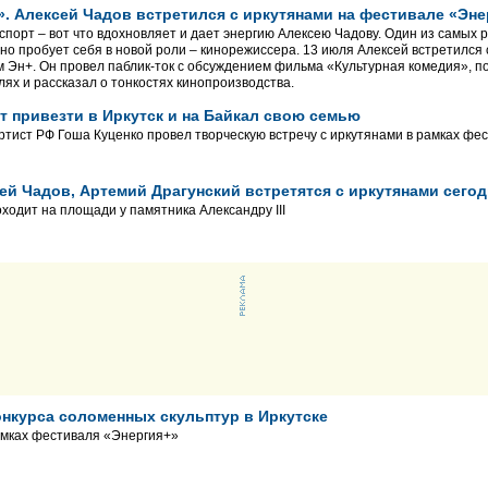
». Алексей Чадов встретился с иркутянами на фестивале «Эне
спорт – вот что вдохновляет и дает энергию Алексею Чадову. Один из самых 
вно пробует себя в новой роли – кинорежиссера. 13 июля Алексей встретился
 Эн+. Он провел паблик-ток с обсуждением фильма «Культурная комедия», п
лях и рассказал о тонкостях кинопроизводства.
т привезти в Иркутск и на Байкал свою семью
тист РФ Гоша Куценко провел творческую встречу с иркутянами в рамках фе
сей Чадов, Артемий Драгунский встретятся с иркутянами сего
ходит на площади у памятника Александру III
нкурса соломенных скульптур в Иркутске
амках фестиваля «Энергия+»