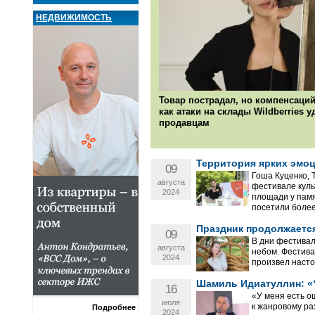
НЕДВИЖИМОСТЬ
Товар пострадал, но компенсаций
как атаки на склады Wildberries 
продавцам
Территория ярких эмоц
09
Гоша Куценко, 
августа
фестивале куль
2024
площади у памя
посетили более
Праздник продолжается
09
В дни фестивал
августа
небом. Фестива
2024
произвел наст
Шамиль Идиатуллин: «“Г
16
«У меня есть о
июля
к жанровому ра
Подробнее
2024