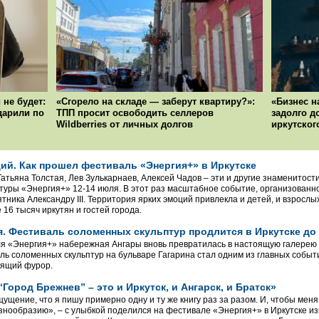
 не будет:
«Сгорело на складе — заберут квартиру?»:
«Бизнес н
ударили по
ТПП просит освободить селлеров
задолго д
Wildberries от личных долгов
иркутског
ий. Как прошел фестиваль «Энергия+» в Иркутске
Татьяна Толстая, Лев Зулькарнаев, Алексей Чадов – эти и другие знаменитост
туры «Энергия+» 12-14 июля. В этот раз масштабное событие, организованно
тника Александру III. Территория ярких эмоций привлекла и детей, и взрослы
 16 тысяч иркутян и гостей города.
. Фестиваль соломенных скульптур продлится в Иркутске до 
я «Энергия+» набережная Ангары вновь превратилась в настоящую галерею 
ль соломенных скульптур на бульваре Гагарина стал одним из главных событ
оящий фурор.
ород Брежнев” – это и Иркутск, и Ангарск, и Братск»
щущение, что я пишу примерно одну и ту же книгу раз за разом. И, чтобы мен
знообразию», – с улыбкой поделился на фестивале «Энергия+» в Иркутске из