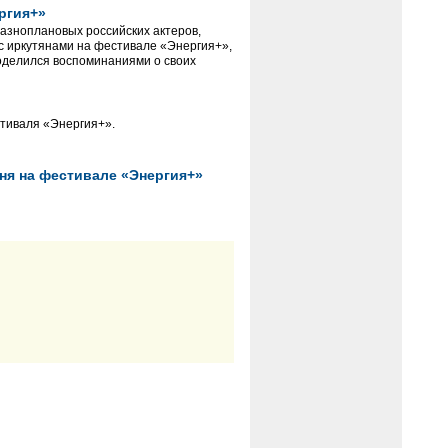
ргия+»
разноплановых российских актеров,
 с иркутянами на фестивале «Энергия+»,
оделился воспоминаниями о своих
стиваля «Энергия+».
дня на фестивале «Энергия+»