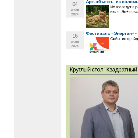
Арт-объекты из соломы
04
Их возведут в 
июля
июля. Эн+ пока
2024
Фестиваль «Энергия+» 
16
Событие пройд
июня
2024
Круглый стол "Квадратный 