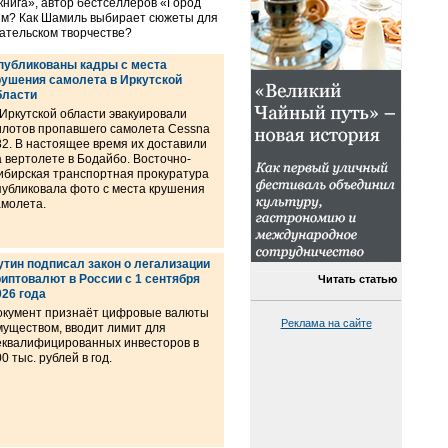
нига», автор бестселлеров «Город
ым? Как Шамиль выбирает сюжеты для
сательском творчестве?
публикованы кадры с места
рушения самолета в Иркутской
бласти
 Иркутской области эвакуировали
илотов пропавшего самолета Cessna
82. В настоящее время их доставили
а вертолете в Бодайбо. Восточно-
ибирская транспортная прокуратура
публиковала фото с места крушения
амолета.
утин подписал закон о легализации
риптовалют в России с 1 сентября
Читать статью
026 года
окумент признаёт цифровые валюты
Реклама на сайте
муществом, вводит лимит для
еквалифицированных инвесторов в
0 тыс. рублей в год.