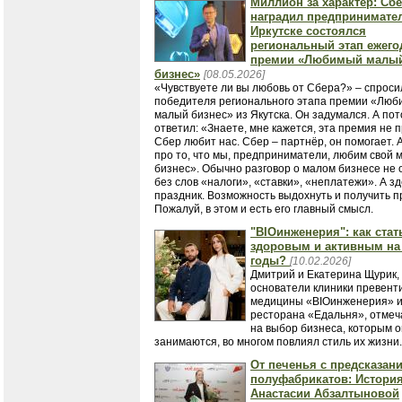
Миллион за характер: Сб
наградил предпринимател
Иркутске состоялся
региональный этап ежего
премии «Любимый малы
бизнес»
[08.05.2026]
«Чувствуете ли вы любовь от Сбера?» – спроси
победителя регионального этапа премии «Лю
малый бизнес» из Якутска. Он задумался. А по
ответил: «Знаете, мне кажется, эта премия не п
Сбер любит нас. Сбер – партнёр, он помогает. 
про то, что мы, предприниматели, любим свой 
бизнес». Обычно разговор о малом бизнесе не 
без слов «налоги», «ставки», «неплатежи». А зд
праздник. Возможность выдохнуть и получить п
Пожалуй, в этом и есть его главный смысл.
"BIOинженерия": как стат
здоровым и активным на
годы?
[10.02.2026]
Дмитрий и Екатерина Щурик,
основатели клиники превент
медицины «BIOинженерия» 
ресторана «Едальня», отмеч
на выбор бизнеса, которым 
занимаются, во многом повлиял стиль их жизни.
От печенья с предсказан
полуфабрикатов: История
Анастасии Абзалтыновой