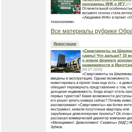
программы ИНК и ИГУ
[22
Отличительной особенность
восьмого сезона стала интег
«Академии ИНК» в проект «О
технологиям».
Все материалы рубрики Обра
Инвестиции
«Смартаменты на Ширям
сданы! Что дальше? 10 в
о новом формате доходн
недвижимости в Иркутске
[06.07.2026]
«Смартаменты на Ширямова
введены в эксплуатацию. Однако возможность
инвестировать в проект пока еще есть – и дев
обещают перевернуть представление о том, чт
доходная недвижимость. Когда апарт-отель пр
первых туристов? Какие возможности доступны 
кто решит купить номера сейчас? Почему инве
рассматривают «Смартаменты» как более инт
инструмент, нежели посуточные квартиры или
зарубежные девелоперские проекты? Об этом 
рассказал коммерческий директор компании-д
«Менеджмент. Девелопмент. Сервисы» (МДС) 
Зубков.