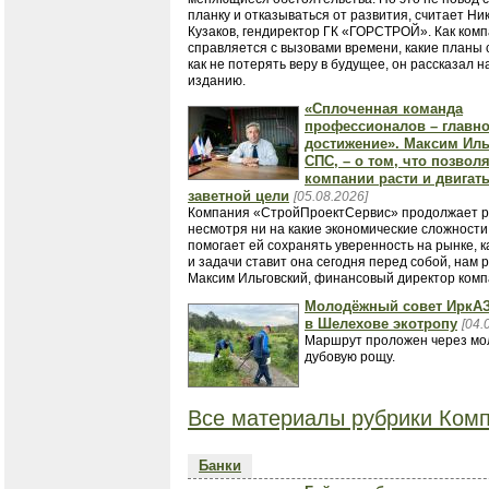
планку и отказываться от развития, считает Ни
Кузаков, гендиректор ГК «ГОРСТРОЙ». Как ком
справляется с вызовами времени, какие планы 
как не потерять веру в будущее, он рассказал 
изданию.
«Сплоченная команда
профессионалов – главн
достижение». Максим Иль
СПС, – о том, что позвол
компании расти и двигать
заветной цели
[05.08.2026]
Компания «СтройПроектСервис» продолжает р
несмотря ни на какие экономические сложности
помогает ей сохранять уверенность на рынке, к
и задачи ставит она сегодня перед собой, нам 
Максим Ильговский, финансовый директор комп
Молодёжный совет ИркАЗ
в Шелехове экотропу
[04.
Маршрут проложен через м
дубовую рощу.
Все материалы рубрики Комп
Банки