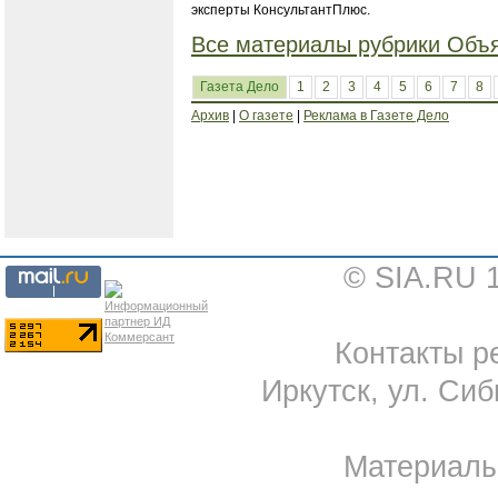
эксперты КонсультантПлюс.
Все материалы рубрики Объ
Газета Дело
1
2
3
4
5
6
7
8
Архив
|
О газете
|
Реклама в Газете Дело
© SIA.RU 
Контакты ре
Иркутск, ул. Сиб
Материал