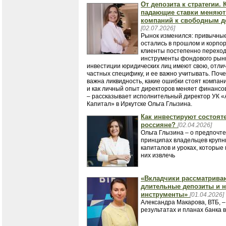
От депозита к стратегии. 
падающие ставки меняют
компаний к свободным д
[02.07.2026]
Рынок изменился: привычны
остались в прошлом и корпо
клиенты постепенно переход
инструменты фондового рынк
инвестиции юридических лиц имеют свою, отли
частных специфику, и ее важно учитывать. Поче
важна ликвидность, какие ошибки стоят компан
и как личный опыт директоров меняет финансо
– рассказывает исполнительный директор УК 
Капитал» в Иркутске Ольга Глызина.
Как инвестируют состоят
россияне?
[02.04.2026]
Ольга Глызина – о предпочте
принципах владельцев крупн
капиталов и уроках, которые
них извлечь
«Вкладчики рассматрива
длительные депозиты и 
инструменты»
[01.04.2026]
Александра Макарова, ВТБ, –
результатах и планах банка 