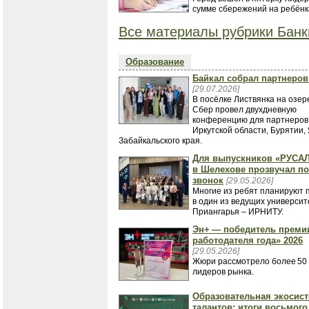
сумме сбережений на ребёнк
Все материалы рубрики Банк
Образование
Байкал собрал партнеров
[29.07.2026]
В посёлке Листвянка на озер
Сбер провел двухдневную
конференцию для партнеров
Иркутской области, Бурятии, 
Забайкальского края.
Для выпускников «РУСАЛ
в Шелехове прозвучал п
звонок
[29.05.2026]
Многие из ребят планируют 
в один из ведущих университ
Приангарья – ИРНИТУ.
Эн+ — победитель преми
работодателя года» 2026
[29.05.2026]
Жюри рассмотрело более 50 
лидеров рынка.
Образовательная экосист
талантов: итоги восьмого