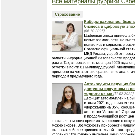
Все материалы рубрики Свое
Страхование
Киберстрахование: безоп
бизнеса в цифровую эпо
[06.10.2025]
​​​​​​​Цифровая эпоха принесла 
новые возможности, но вмест
появились и серьезные риски
Согласно официальной стат
МВД России, ущерб от прест
области информационной безопасности продо
расти. Так, в первые пять месяцев 2025 года он 
отметки в почти 81 миллиард рублей, увеличив
примерно на четверть по сравнению с аналоги
периодом предыдущего года.
Автокредиты ведущих ба
доступны иркутянам в р
«одного окна»
[11.02.2022]
Дефицит автомобилей на ры
итогам 2021 года привел к их
удорожанию на 35%, сообща
агентство "Автостат". Стрем
и продолжающийся рост цен
заставляет многих принимать решение о покупк
можно скорее. Возможность приобрести машину
становится более привлекательной – автокреди
условных 10% годовых выгоднее, чем удорожан