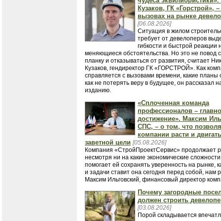
чудеса эквилибристики».
Кузаков, ГК «Горстрой», –
вызовах на рынке девел
[06.08.2026]
Ситуация в жилом строитель
требует от девелоперов выд
гибкости и быстрой реакции 
меняющиеся обстоятельства. Но это не повод 
планку и отказываться от развития, считает Ни
Кузаков, гендиректор ГК «ГОРСТРОЙ». Как ком
справляется с вызовами времени, какие планы 
как не потерять веру в будущее, он рассказал 
изданию.
«Сплоченная команда
профессионалов – главн
достижение». Максим Иль
СПС, – о том, что позвол
компании расти и двигать
заветной цели
[05.08.2026]
Компания «СтройПроектСервис» продолжает р
несмотря ни на какие экономические сложности
помогает ей сохранять уверенность на рынке, к
и задачи ставит она сегодня перед собой, нам 
Максим Ильговский, финансовый директор комп
Почему загородные посе
должен строить девелоп
[03.08.2026]
Порой складывается впечатл