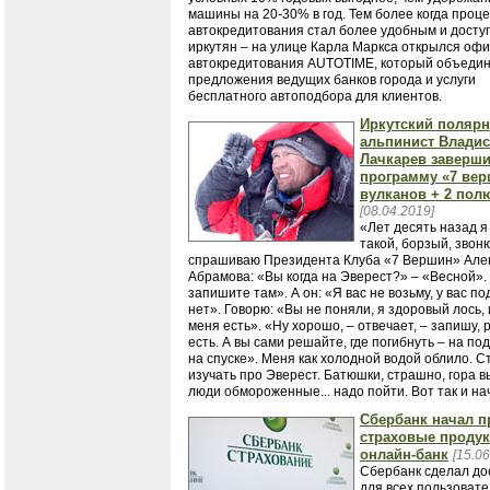
машины на 20-30% в год. Тем более когда проце
автокредитования стал более удобным и досту
иркутян – на улице Карла Маркса открылся офи
автокредитования AUTOTIME, который объеди
предложения ведущих банков города и услуги
бесплатного автоподбора для клиентов.
Иркутский полярн
альпинист Влади
Лачкарев заверш
программу «7 вер
вулканов + 2 пол
[08.04.2019]
«Лет десять назад 
такой, борзый, звоню
спрашиваю Президента Клуба «7 Вершин» Але
Абрамова: «Вы когда на Эверест?» – «Весной».
запишите там». А он: «Я вас не возьму, у вас по
нет». Говорю: «Вы не поняли, я здоровый лось, 
меня есть». «Ну хорошо, – отвечает, – запишу, 
есть. А вы сами решайте, где погибнуть – на по
на спуске». Меня как холодной водой облило. С
изучать про Эверест. Батюшки, страшно, гора в
люди обмороженные... надо пойти. Вот так и на
Сбербанк начал п
страховые продук
онлайн-банк
[15.06
Сбербанк сделал д
для всех пользоват