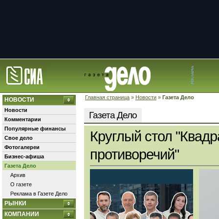
Главная страница
»
Новости
»
Газета Дело
НОВОСТИ
Новости
Газета Дело
Комментарии
Популярные финансы
Круглый стол "Квадр
Свое дело
Фотогалереи
противоречий"
Бизнес-афиша
Газета Дело
Архив
О газете
Реклама в Газете Дело
РЫНКИ
КОМПАНИИ