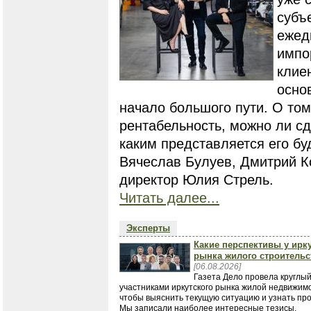
субъ
ежед
импо
клие
осно
начало большого пути. О том
рентабельность, можно ли с
каким представляется его бу
Вячеслав Булуев, Дмитрий К
директор Юлия Стрель.
Читать далее...
Эксперты
Какие перспективы у ирк
рынка жилого строительс
[06.08.2026]
Газета Дело провела круглый
участниками иркутского рынка жилой недвижимо
чтобы выяснить текущую ситуацию и узнать про
Мы записали наиболее интересные тезисы.