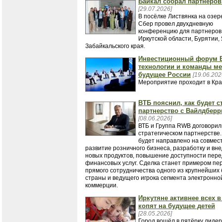
Байкал собрал партнеров
[29.07.2026]
В посёлке Листвянка на озер
Сбер провел двухдневную
конференцию для партнеров
Иркутской области, Бурятии, 
Забайкальского края.
Инвестиционный форум В
технологии и команды м
будущее России
[19.06.202
Мероприятие проходит в Кра
ВТБ пояснил, как будет с
партнерство с Вайлдберр
[08.06.2026]
ВТБ и Группа RWB договорил
стратегическом партнерстве.
будет направлено на совмес
развитие розничного бизнеса, разработку и вн
новых продуктов, повышение доступности пер
финансовых услуг. Сделка станет примером пе
прямого сотрудничества одного из крупнейших 
страны и ведущего игрока сегмента электронно
коммерции.
Иркутяне активнее всех в
копят на будущее детей
[28.05.2026]
Город вошёл в пятёрку лидер