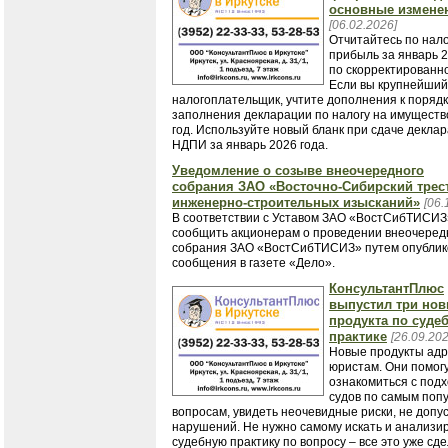
основные измене
[06.02.2026]
​​​​​​​Отчитайтесь по на
прибыль за январь 2
по скорректированн
Если вы крупнейший
налогоплательщик, учтите дополнения к порядк
заполнения декларации по налогу на имуществ
год. Используйте новый бланк при сдаче декла
НДПИ за январь 2026 года.
Уведомление о созыве внеочередного
собрания ЗАО «Восточно-Сибирский трес
инженерно-строительных изысканий»
[06.
В соответствии с Уставом ЗАО «ВостСибТИСИЗ
сообщить акционерам о проведении внеочеред
собрания ЗАО «ВостСибТИСИЗ» путем опублик
сообщения в газете «Дело».
КонсультантПлюс
выпустил три но
продукта по суде
практике
[26.09.202
​​​​​​​Новые продукты 
юристам. Они помог
ознакомиться с под
судов по самым поп
вопросам, увидеть неочевидные риски, не допу
нарушений. Не нужно самому искать и анализи
судебную практику по вопросу – все это уже сд