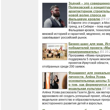
Зодчий – это совершенно
Поляковский о концепту
архитектурном строитель
новой волне спроса на
фальцевую кровлю
[19.12
В Европе это стандарт, в Мос
тренд, а в Сибири – пока ещё
Фальцевая кровля, технологи
вековой историей и гарантией, медленно, но ве
завоёвывает российский рынок.
Бизнес-шанс для мам. Ис
победителей проекта «Ма
предприниматель»
[01.10.
Программа «Мама-предприн
поддержала 5 лучших женски
проектов Иркутской области,
отобранных среди 200 заявок.
Фундамент для уникальн
личности. Алёна Усова,
основательница школы Sis
о том, как формируется 
модельная культура
[07.0
Алёна Усова рассказала Газете Дело, как мате
вдохновило её создать успешный проект, объ
модельное агентство и образовательные прог
всестороннего развития детей и взрослых.