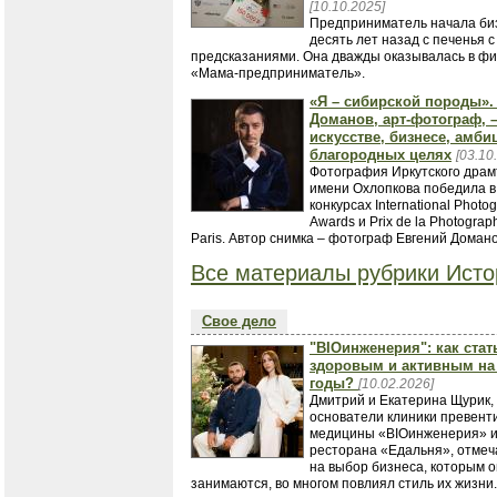
[10.10.2025]
Предприниматель начала би
десять лет назад с печенья с
предсказаниями. Она дважды оказывалась в ф
«Мама-предприниматель».
«Я – сибирской породы».
Доманов, арт-фотограф, –
искусстве, бизнесе, амби
благородных целях
[03.10
Фотография Иркутского драм
имени Охлопкова победила в
конкурсах International Photo
Awards и Prix de la Photograp
Paris. Автор снимка – фотограф Евгений Домано
Все материалы рубрики Исто
Свое дело
"BIOинженерия": как стат
здоровым и активным на
годы?
[10.02.2026]
Дмитрий и Екатерина Щурик,
основатели клиники превент
медицины «BIOинженерия» 
ресторана «Едальня», отмеч
на выбор бизнеса, которым 
занимаются, во многом повлиял стиль их жизни.