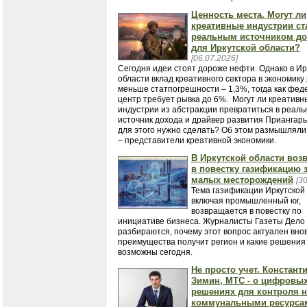
Ценность места. Могут ли
креативные индустрии ст
реальным источником до
для Иркутской области?
[06.07.2026]
Сегодня идеи стоят дороже нефти. Однако в Ир
области вклад креативного сектора в экономику
меньше статпогрешности – 1,3%, тогда как фе
центр требует рывка до 6%. Могут ли креативн
индустрии из абстракции превратиться в реал
источник дохода и драйвер развития Приангар
для этого нужно сделать? Об этом размышляли
– представители креативной экономики.
В Иркутской области воз
в повестку газификацию з
малых месторождений
[3
Тема газификации Иркутской 
включая промышленный юг,
возвращается в повестку по
инициативе бизнеса. Журналисты Газеты Дело
разбираются, почему этот вопрос актуален внов
преимущества получит регион и какие решения
возможны сегодня.
Не просто учет. Констант
Зимин, МТС - о цифровы
решениях для контроля 
коммунальными ресурса