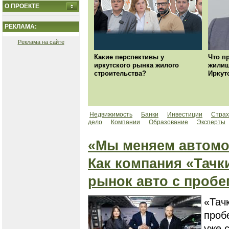
О ПРОЕКТЕ
РЕКЛАМА:
Реклама на сайте
Какие перспективы у
Что п
иркутского рынка жилого
жилищ
строительства?
Иркут
Недвижимость
Банки
Инвестиции
Страх
дело
Компании
Образование
Эксперты
«Мы меняем автомо
Как компания «Тачк
рынок авто с пробе
«Тач
проб
уже 