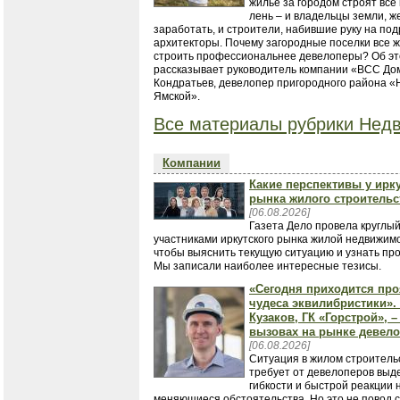
жилье за городом строят все 
лень – и владельцы земли, 
заработать, и строители, набившие руку на под
архитекторы. Почему загородные поселки все 
строить профессиональнее девелоперы? Об э
рассказывает руководитель компании «ВСС До
Кондратьев, девелопер пригородного района «
Ямской».
Все материалы рубрики Нед
Компании
Какие перспективы у ирк
рынка жилого строительс
[06.08.2026]
Газета Дело провела круглый
участниками иркутского рынка жилой недвижимо
чтобы выяснить текущую ситуацию и узнать про
Мы записали наиболее интересные тезисы.
«Сегодня приходится пр
чудеса эквилибристики».
Кузаков, ГК «Горстрой», –
вызовах на рынке девел
[06.08.2026]
Ситуация в жилом строитель
требует от девелоперов выд
гибкости и быстрой реакции 
меняющиеся обстоятельства. Но это не повод 