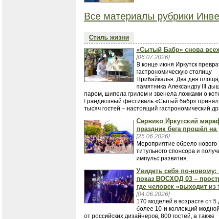
Все материалы рубрики Инве
Стиль жизни
«Сытый Бабр» снова все
[06.07.2026]
В конце июня Иркутск превра
гастрономическую столицу
Прибайкалья. Два дня площа
памятника Александру III ды
паром, шипела грилем и звенела ложками о кот
Грандиозный фестиваль «Сытый бабр» принял
тысяч гостей – настоящий гастрономический др
Сервико Иркутский мара
праздник бега прошёл на 
[25.06.2026]
Мероприятие обрело нового
титульного спонсора и полу
импульс развития.
Увидеть себя по-новому
показ ВОСХОД 03 – прост
где человек «выходит из 
[04.06.2026]
170 моделей в возрасте от 5 
более 10-и коллекций модно
от российских дизайнеров, 800 гостей, а также