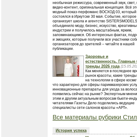
необычная режиссура, современный звук, свет,
видео-контент, оригинальная концепция. Всё эт
модный показ-перфоманс ВОСХОД 03, который
состоялся в Иркутске 30 мая. Событие, которое
организует школа и агентство SISTERSMODELS
объединило моду, бизнес, искусство, креативны
индустрии и получилось масштабным, ярким,
запоминающимся. Об интересных фактах, подр
и эмоциях, которые получили все участники соб
организаторов до зрителей – читайте в нашей
публикации.
Здоровье и
естественность. Главные
тренды 2026 года
[15.05.20
​​​​​​​Как меняется в последнее в
рынок красоты, какие тренд
на технологии в сфере косме
что характерно для сферы парикмахерских услу
инновационные препараты для ухода за волос
появились сейчас на рынке? Экспертным мнен
этим и другим актуальным вопросам бьюти-инду
читателями Газеты Дело поделились ведущие
специалисты сети салонов красоты «АРТ».
Все материалы рубрики Стил
История успеха