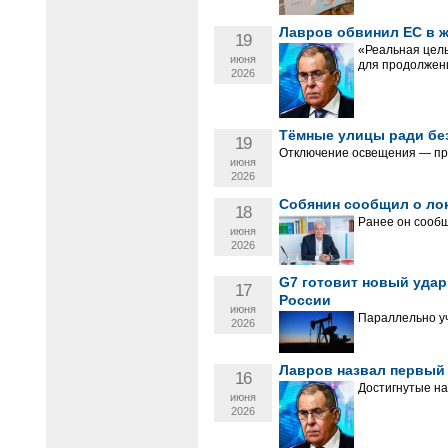
Лавров обвинил ЕС в ж
19
«Реальная цель
июня
для продолжени
2026
Тёмные улицы ради без
19
Отключение освещения — пр
июня
2026
Собянин сообщил о лок
18
Ранее он сообщ
июня
2026
G7 готовит новый удар
17
России
июня
Параллельно у
2026
Лавров назвал первый 
16
Достигнутые на
июня
2026