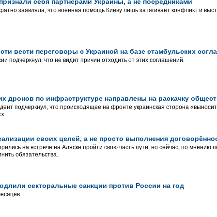
ризнали себя партнёрами Украины, а не посредниками
ратно заявляла, что военная помощь Киеву лишь затягивает конфликт и выст
ости вести переговоры с Украиной на базе стамбульских согл
ии подчеркнул, что не видит причин отходить от этих соглашений.
их дронов по инфраструктуре направлены на раскачку общес
дент подчеркнул, что происходящее на фронте украинская сторона «выносит 
к.
еализации своих целей, а не просто выполнения договорённо
рились на встрече на Аляске пройти свою часть пути, но сейчас, по мнению 
нить обязательства.
одлили секторальные санкции против России на год
месяцев.