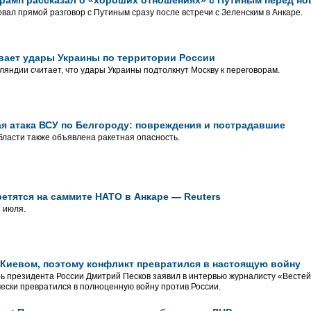
Трамп рассказал о «хороших отношениях» с Путиным перед н
вал прямой разговор с Путиным сразу после встречи с Зеленским в Анкаре.
вает удары Украины по территории России
яндии считает, что удары Украины подтолкнут Москву к переговорам.
я атака ВСУ по Белгороду: повреждения и пострадавшие
бласти также объявлена ракетная опасность.
ретятся на саммите НАТО в Анкаре — Reuters
 июля.
а Киевом, поэтому конфликт превратился в настоящую войну
ь президента России Дмитрий Песков заявил в интервью журналисту «Вестей»
ески превратился в полноценную войну против России.