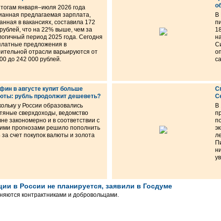
о
итогам января–июля 2026 года
ианная предлагаемая зарплата,
В
анная в вакансиях, составила 172
п
рублей, что на 22% выше, чем за
1
логичный период 2025 года. Сегодня
н
платные предложения в
С
оительной отрасли варьируются от
о
00 до 242 000 рублей.
с
фин в августе купит больше
С
юты: рубль продолжит дешеветь?
C
ольку у России образовались
В
тяные сверхдоходы, ведомство
п
не закономерно и в соответствии с
п
ими прогнозами решило пополнить
э
за счет покупок валюты и золота
л
П
н
у
ии в России не планируется, заявили в Госдуме
няются контрактниками и добровольцами.