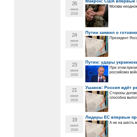
Макрон: США впервые п
26
Москва неоднок
июня
2026
Путин заявил о готовн
24
Президент Росс
июня
2026
Путин: удары украинск
23
При этом прези
июня
российских войс
2026
Ушаков: Россия ждёт р
21
Стороны догово
июня
способна выпол
2026
Лидеры ЕС впервые пр
19
А не на шесть 
июня
2026