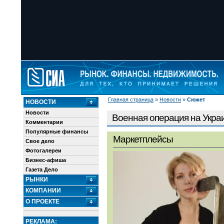
Главная страница
»
Новости
»
Сюжет
НОВОСТИ
Новости
Военная операция на Украи
Комментарии
Популярные финансы
Маркетплейсы
Свое дело
Фотогалереи
Бизнес-афиша
Газета Дело
РЫНКИ
КОМПАНИИ
О ПРОЕКТЕ
РЕКЛАМА: