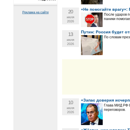
«Не помогайте врагу»: 
20
Реклама на сайте
После ударов п
июля
паники помогае
2026
Путин: Россия будет о
13
По словам през
июля
2026
«Запас доверия исчерп
10
Глава МИД РФ С
июля
переговоров.
2026