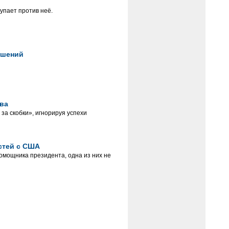
упает против неё.
ашений
тва
за скобки», игнорируя успехи
стей с США
помощника президента, одна из них не