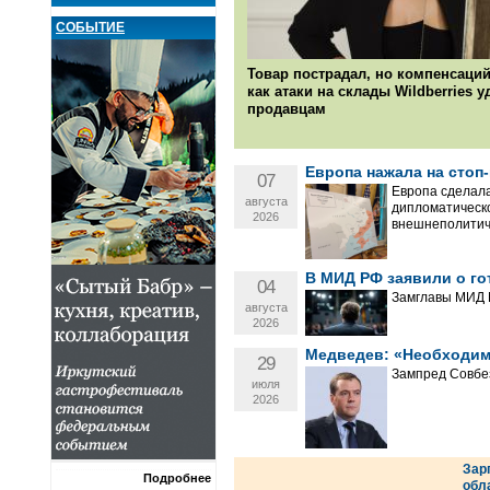
СОБЫТИЕ
Товар пострадал, но компенсаций
как атаки на склады Wildberries 
продавцам
Европа нажала на стоп
07
Европа сделала
августа
дипломатическо
2026
внешнеполитич
В МИД РФ заявили о го
04
Замглавы МИД М
августа
2026
Медведев: «Необходим
29
Зампред Совбез
июля
2026
Зар
Подробнее
обл