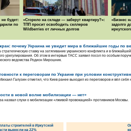
 не будет:
«Сгорело на складе — заберут квартиру?»:
«Бизнес н
ударили по
ТПП просит освободить селлеров
задолго д
Wildberries от личных долгов
иркутског
-кран: почему Украина не увидит мира в ближайшие годы по 
 стратегическую ставку на затягивание украинского конфликта и в ближайшей
го урегулирования. Об этом в интервью ТАСС заявил посол по особым поруч
еского ведомства Родион Мирошник.
товности к переговорам по Украине при условии конструктив
ихаил Галузин отметил, что Киев ранее выходил из переговоров и вёл себя
ости в новой волне мобилизации — нет»
а назвал слухи о мобилизации «лживой провокацией» противников Москвы.
платы строителей в Иркутской
О
асти выросли на 22%
к