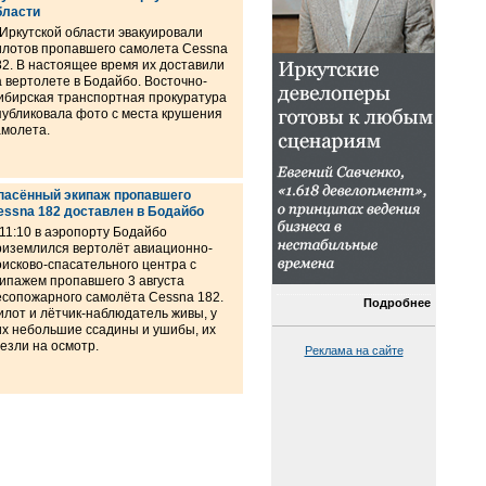
бласти
 Иркутской области эвакуировали
илотов пропавшего самолета Cessna
82. В настоящее время их доставили
а вертолете в Бодайбо. Восточно-
ибирская транспортная прокуратура
публиковала фото с места крушения
амолета.
пасённый экипаж пропавшего
essna 182 доставлен в Бодайбо
 11:10 в аэропорту Бодайбо
риземлился вертолёт авиационно-
оисково-спасательного центра с
кипажем пропавшего 3 августа
есопожарного самолёта Cessna 182.
Подробнее
илот и лётчик-наблюдатель живы, у
их небольшие ссадины и ушибы, их
везли на осмотр.
Реклама на сайте