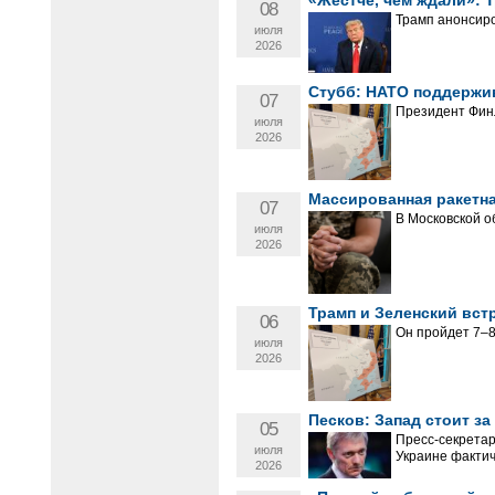
«Жёстче, чем ждали»: 
08
Трамп анонсиро
июля
2026
Стубб: НАТО поддержи
07
Президент Финл
июля
2026
Массированная ракетна
07
В Московской о
июля
2026
Трамп и Зеленский вст
06
Он пройдет 7–8
июля
2026
Песков: Запад стоит з
05
Пресс-секретар
июля
Украине фактич
2026