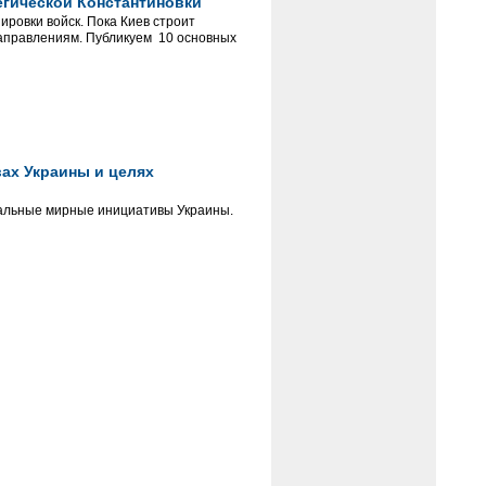
егической Константиновки
ровки войск. Пока Киев строит
аправлениям. Публикуем 10 основных
ах Украины и целях
альные мирные инициативы Украины.