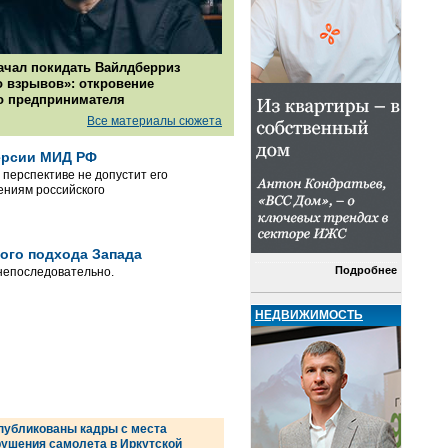
ачал покидать Вайлдберриз
о взрывов»: откровение
о предпринимателя
Все материалы сюжета
версии МИД РФ
 перспективе не допустит его
ениям российского
ного подхода Запада
Подробнее
 непоследовательно.
НЕДВИЖИМОСТЬ
публикованы кадры с места
рушения самолета в Иркутской