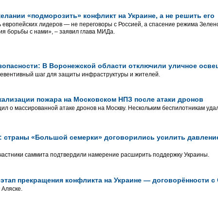
елании «подморозить» конфликт на Украине, а не решить его
 европейских лидеров — не переговоры с Россией, а спасение режима Зеленс
я борьбы с нами», – заявил глава МИДа.
опасности: В Воронежской области отключили уличное осве
евентивный шаг для защиты инфраструктуры и жителей.
ализации пожара на Московском НПЗ после атаки дронов
ил о массированной атаке дронов на Москву. Нескольким беспилотникам уда
: страны «Большой семерки» договорились усилить давление
частники саммита подтвердили намерение расширить поддержку Украины.
этап прекращения конфликта на Украине — договорённости с
 Аляске.