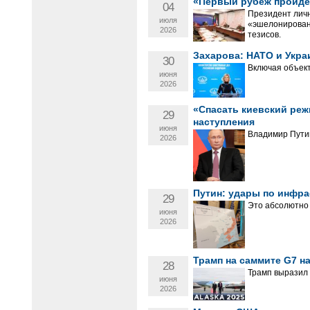
«Первый рубеж пройден
04
Президент личн
июля
«эшелонирован
2026
тезисов.
Захарова: НАТО и Укра
30
Включая объект
июня
2026
«Спасать киевский реж
29
наступления
июня
Владимир Пути
2026
Путин: удары по инфра
29
Это абсолютно 
июня
2026
Трамп на саммите G7 н
28
Трамп выразил 
июня
2026