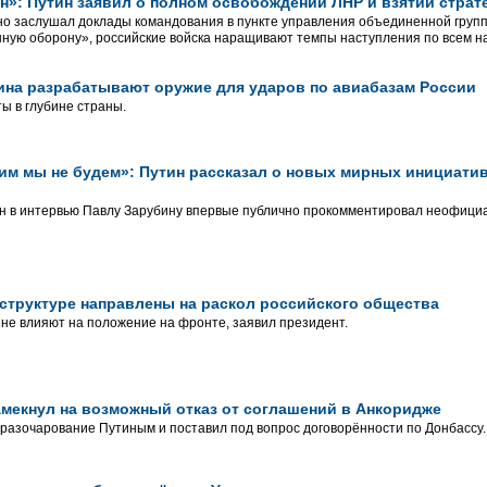
»: Путин заявил о полном освобождении ЛНР и взятии страт
о заслушал доклады командования в пункте управления объединенной группи
ную оборону», российские войска наращивают темпы наступления по всем н
ина разрабатывают оружие для ударов по авиабазам России
ы в глубине страны.
им мы не будем»: Путин рассказал о новых мирных инициатив
н в интервью Павлу Зарубину впервые публично прокомментировал неофици
структуре направлены на раскол российского общества
не влияют на положение на фронте, заявил президент.
амекнул на возможный отказ от соглашений в Анкоридже
разочарование Путиным и поставил под вопрос договорённости по Донбассу.