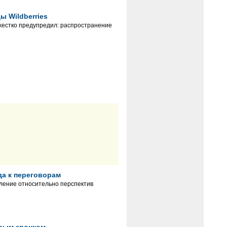
ы Wildberries
 жестко предупредил: распространение
да к переговорам
вление относительно перспектив