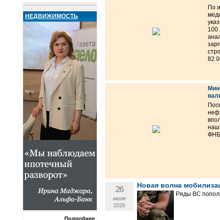
По 
мед
НЕДВИЖИМОСТЬ
указ
100 
ана
зар
стр
82 0
Мин
вал
Поск
неф
впол
наш
ФНБ 
Новая волна мобилизац
26
Ряды ВС попол
июля
2026
Подробнее